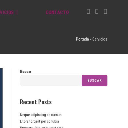
VICIOS
CONTACTO
Portada
»
Servicios
Buscar
BUSCAR
Recent Posts
Neque adipiscing an cursus
Litora torqent per conubia
Praesent libro se cursus ante